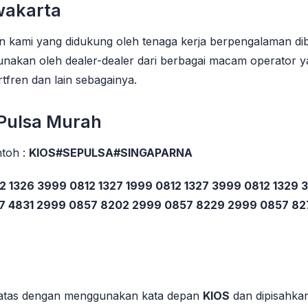
wakarta
n kami yang didukung oleh tenaga kerja berpengalaman di
gunakan oleh dealer-dealer dari berbagai macam operator ya
rtfren dan lain sebagainya.
 Pulsa Murah
toh :
KIOS#SEPULSA#SINGAPARNA
2 1326 3999 0812 1327 1999 0812 1327 3999 0812 1329
57 4831 2999 0857 8202 2999 0857 8229 2999 0857 8
 diatas dengan menggunakan kata depan
KIOS
dan dipisahkan