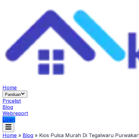
Home
Panduan
Pricelist
Blog
Webreport
Login
Home
»
Blog
»
Kios Pulsa Murah Di Tegalwaru Purwakar