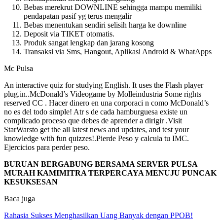
Bebas merekrut DOWNLINE sehingga mampu memiliki
pendapatan pasif yg terus mengalir
Bebas menentukan sendiri selisih harga ke downline
Deposit via TIKET otomatis.
Produk sangat lengkap dan jarang kosong
Transaksi via Sms, Hangout, Aplikasi Android & WhatApps
Mc Pulsa
An interactive quiz for studying English. It uses the Flash player
plug.in..McDonald’s Videogame by Molleindustria Some rights
reserved CC . Hacer dinero en una corporaci n como McDonald’s
no es del todo simple! Atr s de cada hamburguesa existe un
complicado proceso que debes de aprender a dirigir .Visit
StarWarsto get the all latest news and updates, and test your
knowledge with fun quizzes!.Pierde Peso y calcula tu IMC.
Ejercicios para perder peso.
BURUAN BERGABUNG BERSAMA SERVER PULSA
MURAH KAMIMITRA TERPERCAYA MENUJU PUNCAK
KESUKSESAN
Baca juga
Rahasia Sukses Menghasilkan Uang Banyak dengan PPOB!