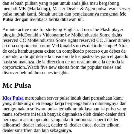
dan sebuah pilihan yang tepat untuk anda jika mau bergabung
menjadi MK (Marketing), Master Dealer & Agen pulsa resmi server
pulsa murah kami. Simak uraian dan penjelasannya mengenai
Mc
Pulsa
dengan membaca berita dibawah ini.
An interactive quiz for studying English. It uses the Flash player
plug.in..McDonald s Videogame by Molleindustria Some rights
reserved CC Molleindustria Some rights reserved CC .Hacer dinero
en una corporacion como McDonald s no es del todo simple! Atras
de cada hamburguesa existe un complicado proceso que debes de
aprender a dirigir desde la creacion de los pastizales para el ganado
hasta su matanza, de la direccion de un restaurante a la de toda la
corporacion..Watch five new shorts from the popular series and
discover behind.the.scenes insights..
Mc Pulsa
Kios Pulsa
merupakan server pulsa induk dari perusahaan kami
yang didukung oleh tenaga kerja berpengalaman dibidangnya dan
menggunakan software pulsa terbaik untuk layanan isi pulsa yang
mana software ini telah banyak digunakan oleh dealer-dealer dari
berbagai macam operator yang ada di Indonesia seperti dealer
telkomsel, dealer indosat, dealer xl, dealer three, dealer telkom,
dealer smartfren dan lain sebagainya.