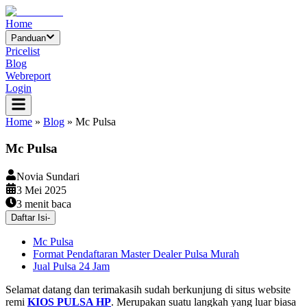
Home
Panduan
Pricelist
Blog
Webreport
Login
Home
»
Blog
»
Mc Pulsa
Mc Pulsa
Novia Sundari
3 Mei 2025
3
menit baca
Daftar Isi
-
Mc Pulsa
Format Pendaftaran Master Dealer Pulsa Murah
Jual Pulsa 24 Jam
Selamat datang dan terimakasih sudah berkunjung di situs website
remi
KIOS PULSA HP
. Merupakan suatu langkah yang luar biasa