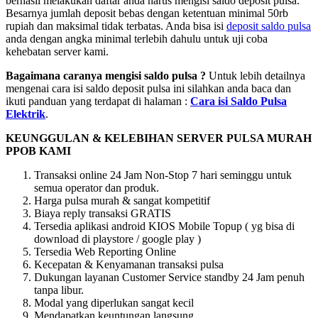
berhasil melakukan daftar anda harus mengisi saldo deposit pulsa.
Besarnya jumlah deposit bebas dengan ketentuan minimal 50rb
rupiah dan maksimal tidak terbatas. Anda bisa isi
deposit saldo pulsa
anda dengan angka minimal terlebih dahulu untuk uji coba
kehebatan server kami.
Bagaimana caranya mengisi saldo pulsa ?
Untuk lebih detailnya
mengenai cara isi saldo deposit pulsa ini silahkan anda baca dan
ikuti panduan yang terdapat di halaman :
Cara isi Saldo Pulsa
Elektrik
.
KEUNGGULAN & KELEBIHAN SERVER PULSA MURAH
PPOB KAMI
Transaksi online 24 Jam Non-Stop 7 hari seminggu untuk
semua operator dan produk.
Harga pulsa murah & sangat kompetitif
Biaya reply transaksi GRATIS
Tersedia aplikasi android KIOS Mobile Topup ( yg bisa di
download di playstore / google play )
Tersedia Web Reporting Online
Kecepatan & Kenyamanan transaksi pulsa
Dukungan layanan Customer Service standby 24 Jam penuh
tanpa libur.
Modal yang diperlukan sangat kecil
Mendapatkan keuntungan langsung