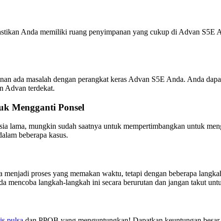
tikan Anda memiliki ruang penyimpanan yang cukup di Advan S5E Anda.
gkinan ada masalah dengan perangkat keras Advan S5E Anda. Anda da
n Advan terdekat.
tuk Mengganti Ponsel
rusia lama, mungkin sudah saatnya untuk mempertimbangkan untuk men
 dalam beberapa kasus.
 menjadi proses yang memakan waktu, tetapi dengan beberapa langkah
 mencoba langkah-langkah ini secara berurutan dan jangan takut untuk
is pulsa
dan PPOB yang menguntungkan! Dapatkan keuntungan besar