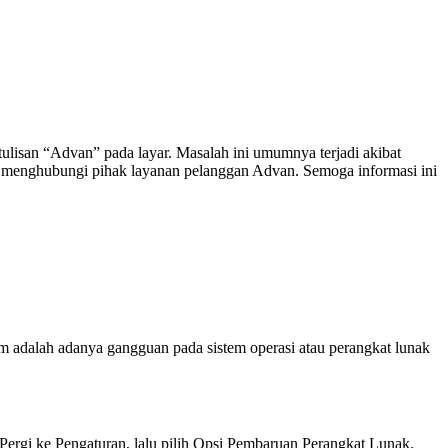
ulisan “Advan” pada layar. Masalah ini umumnya terjadi akibat
au menghubungi pihak layanan pelanggan Advan. Semoga informasi ini
m adalah adanya gangguan pada sistem operasi atau perangkat lunak
ergi ke Pengaturan, lalu pilih Opsi Pembaruan Perangkat Lunak.