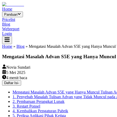
Home
Panduan
Pricelist
Blog
Webreport
Login
Home
»
Blog
»
Mengatasi Masalah Advan S5E yang Hanya Muncul 
Mengatasi Masalah Advan S5E yang Hanya Muncul 
Novia Sundari
5 Mei 2025
4
menit baca
Daftar Isi
-
Mengatasi Masalah Advan S5E yang Hanya Muncul Tulisan A
1. Penyebab Masalah Tulisan Advan yang Tidak Muncul pada
2. Pembaruan Perangkat Lunak
3. Restart Ponsel
4. Kembalikan Pengaturan Pabrik
5. Periksa Aplikasi Pihak Ketiga