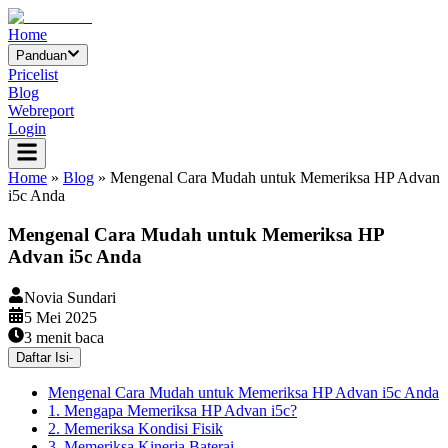
Home
Panduan
Pricelist
Blog
Webreport
Login
Home
»
Blog
»
Mengenal Cara Mudah untuk Memeriksa HP Advan
i5c Anda
Mengenal Cara Mudah untuk Memeriksa HP
Advan i5c Anda
Novia Sundari
5 Mei 2025
3
menit baca
Daftar Isi
-
Mengenal Cara Mudah untuk Memeriksa HP Advan i5c Anda
1. Mengapa Memeriksa HP Advan i5c?
2. Memeriksa Kondisi Fisik
3. Memeriksa Kinerja Baterai