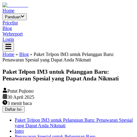
Home
Panduan
Pricelist
Blog
Webreport
Login
Home
»
Blog
»
Paket Telpon IM3 untuk Pelanggan Baru:
Penawaran Spesial yang Dapat Anda Nikmati
Paket Telpon IM3 untuk Pelanggan Baru:
Penawaran Spesial yang Dapat Anda Nikmati
Putut Pujiono
30 April 2025
3
menit baca
Daftar Isi
-
Paket Telpon IM3 untuk Pelanggan Baru: Penawaran Spesial
yang Dapat Anda Nikmati
Intro
Penawaran Spesial untuk Pelanggan Baru