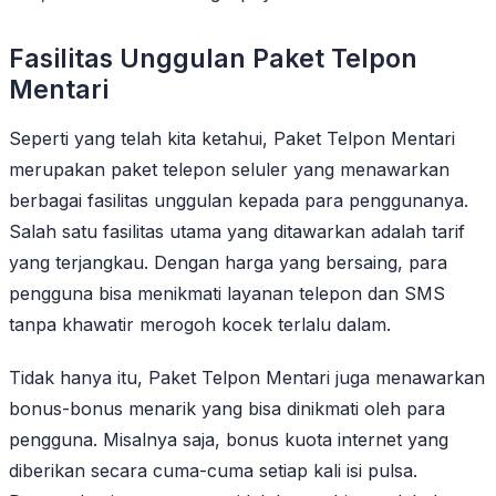
Fasilitas Unggulan Paket Telpon
Mentari
Seperti yang telah kita ketahui, Paket Telpon Mentari
merupakan paket telepon seluler yang menawarkan
berbagai fasilitas unggulan kepada para penggunanya.
Salah satu fasilitas utama yang ditawarkan adalah tarif
yang terjangkau. Dengan harga yang bersaing, para
pengguna bisa menikmati layanan telepon dan SMS
tanpa khawatir merogoh kocek terlalu dalam.
Tidak hanya itu, Paket Telpon Mentari juga menawarkan
bonus-bonus menarik yang bisa dinikmati oleh para
pengguna. Misalnya saja, bonus kuota internet yang
diberikan secara cuma-cuma setiap kali isi pulsa.