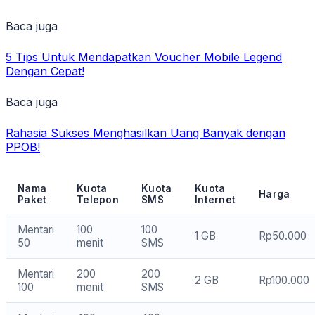
Baca juga
5 Tips Untuk Mendapatkan Voucher Mobile Legend
Dengan Cepat!
Baca juga
Rahasia Sukses Menghasilkan Uang Banyak dengan
PPOB!
Nama
Kuota
Kuota
Kuota
Harga
Paket
Telepon
SMS
Internet
Mentari
100
100
1 GB
Rp50.000
50
menit
SMS
Mentari
200
200
2 GB
Rp100.000
100
menit
SMS