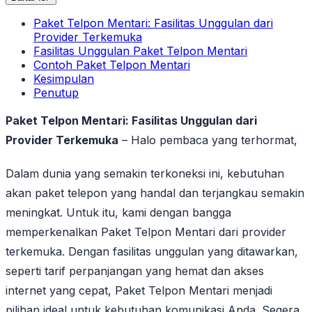
Paket Telpon Mentari: Fasilitas Unggulan dari
Provider Terkemuka
Fasilitas Unggulan Paket Telpon Mentari
Contoh Paket Telpon Mentari
Kesimpulan
Penutup
Paket Telpon Mentari: Fasilitas Unggulan dari
Provider Terkemuka
– Halo pembaca yang terhormat,
Dalam dunia yang semakin terkoneksi ini, kebutuhan
akan paket telepon yang handal dan terjangkau semakin
meningkat. Untuk itu, kami dengan bangga
memperkenalkan Paket Telpon Mentari dari provider
terkemuka. Dengan fasilitas unggulan yang ditawarkan,
seperti tarif perpanjangan yang hemat dan akses
internet yang cepat, Paket Telpon Mentari menjadi
pilihan ideal untuk kebutuhan komunikasi Anda. Segera