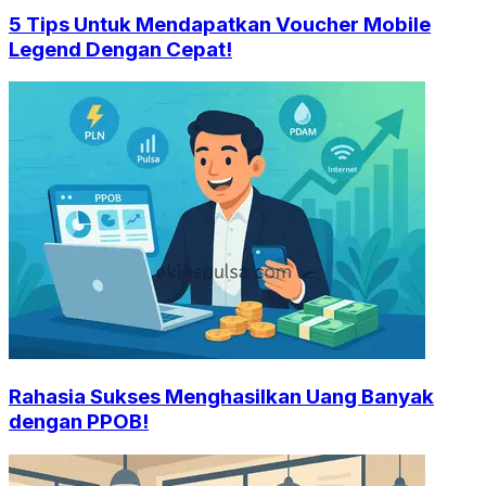
5 Tips Untuk Mendapatkan Voucher Mobile
Legend Dengan Cepat!
Rahasia Sukses Menghasilkan Uang Banyak
dengan PPOB!