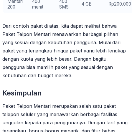
Mentari
400
400
4 GB
Rp200.000
200
menit
SMS
Dari contoh paket di atas, kita dapat melihat bahwa
Paket Telpon Mentari menawarkan berbagai pilihan
yang sesuai dengan kebutuhan pengguna. Mulai dari
paket yang terjangkau hingga paket yang lebih lengkap
dengan kuota yang lebih besar. Dengan begitu,
pengguna bisa memilih paket yang sesuai dengan
kebutuhan dan budget mereka.
Kesimpulan
Paket Telpon Mentari merupakan salah satu paket
telepon seluler yang menawarkan berbagai fasilitas
unggulan kepada para penggunanya. Dengan tarif yang
terjangkau, bonus-bonus menarik, dan fitur bebas