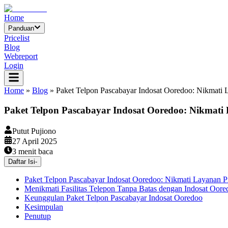
Home
Panduan
Pricelist
Blog
Webreport
Login
Home
»
Blog
»
Paket Telpon Pascabayar Indosat Ooredoo: Nikmati
Paket Telpon Pascabayar Indosat Ooredoo: Nikmat
Putut Pujiono
27 April 2025
3
menit baca
Daftar Isi
-
Paket Telpon Pascabayar Indosat Ooredoo: Nikmati Layanan 
Menikmati Fasilitas Telepon Tanpa Batas dengan Indosat Oore
Keunggulan Paket Telpon Pascabayar Indosat Ooredoo
Kesimpulan
Penutup