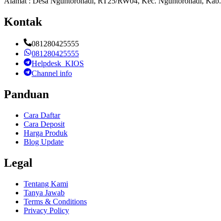
Alamat : Desa Nguntoronadi, RT25/RW04, Kec. Nguntoronadi, Kab.
Kontak
081280425555
081280425555
Helpdesk_KIOS
Channel info
Panduan
Cara Daftar
Cara Deposit
Harga Produk
Blog Update
Legal
Tentang Kami
Tanya Jawab
Terms & Conditions
Privacy Policy