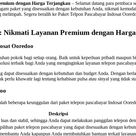
Premium dengan Harga Terjangkau
– Selamat datang para pembaca se
gam paket yang disesuaikan dengan kebutuhan Anda, nikmati kemudah
ng melimpah. Segera beralih ke Paket Telpon Pascabayar Indosat Oore
o: Nikmati Layanan Premium dengan Harga
dosat Ooredoo
kebutuhan pokok bagi setiap orang. Baik untuk keperluan pribadi maupu
solusi terbaik bagi Anda yang menginginkan layanan telepon pascabaya
g dapat disesuaikan dengan kebutuhan dan budget Anda. Dengan berla
 perlu khawatir lagi tentang kehabisan pulsa atau sinyal yang tidak st
doo
ah beberapa keunggulan dari paket telepon pascabayar Indosat Oored
Deskripsi
luas dan stabil, sehingga Anda dapat melakukan panggilan telepon deng
ilihan paket telepon pascabayar yang dapat disesuaikan dengan kebu
 membantu Anda kapanpun Anda membutuhkan bantuan terkait layanan 