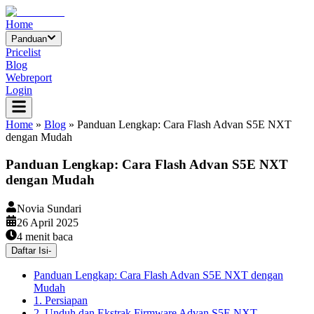
Home
Panduan
Pricelist
Blog
Webreport
Login
Home
»
Blog
»
Panduan Lengkap: Cara Flash Advan S5E NXT
dengan Mudah
Panduan Lengkap: Cara Flash Advan S5E NXT
dengan Mudah
Novia Sundari
26 April 2025
4
menit baca
Daftar Isi
-
Panduan Lengkap: Cara Flash Advan S5E NXT dengan
Mudah
1. Persiapan
2. Unduh dan Ekstrak Firmware Advan S5E NXT