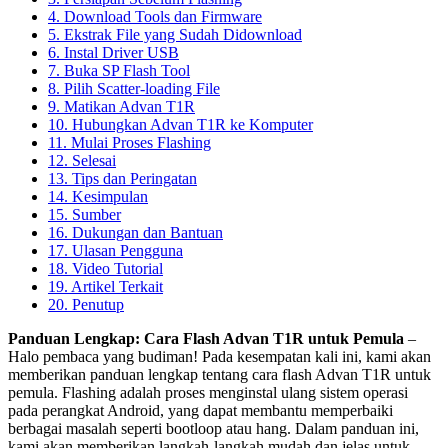
4. Download Tools dan Firmware
5. Ekstrak File yang Sudah Didownload
6. Instal Driver USB
7. Buka SP Flash Tool
8. Pilih Scatter-loading File
9. Matikan Advan T1R
10. Hubungkan Advan T1R ke Komputer
11. Mulai Proses Flashing
12. Selesai
13. Tips dan Peringatan
14. Kesimpulan
15. Sumber
16. Dukungan dan Bantuan
17. Ulasan Pengguna
18. Video Tutorial
19. Artikel Terkait
20. Penutup
Panduan Lengkap: Cara Flash Advan T1R untuk Pemula
–
Halo pembaca yang budiman! Pada kesempatan kali ini, kami akan
memberikan panduan lengkap tentang cara flash Advan T1R untuk
pemula. Flashing adalah proses menginstal ulang sistem operasi
pada perangkat Android, yang dapat membantu memperbaiki
berbagai masalah seperti bootloop atau hang. Dalam panduan ini,
kami akan memberikan langkah-langkah mudah dan jelas untuk