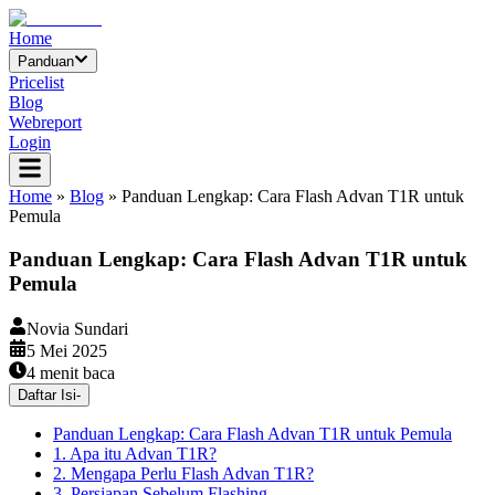
Home
Panduan
Pricelist
Blog
Webreport
Login
Home
»
Blog
»
Panduan Lengkap: Cara Flash Advan T1R untuk
Pemula
Panduan Lengkap: Cara Flash Advan T1R untuk
Pemula
Novia Sundari
5 Mei 2025
4
menit baca
Daftar Isi
-
Panduan Lengkap: Cara Flash Advan T1R untuk Pemula
1. Apa itu Advan T1R?
2. Mengapa Perlu Flash Advan T1R?
3. Persiapan Sebelum Flashing