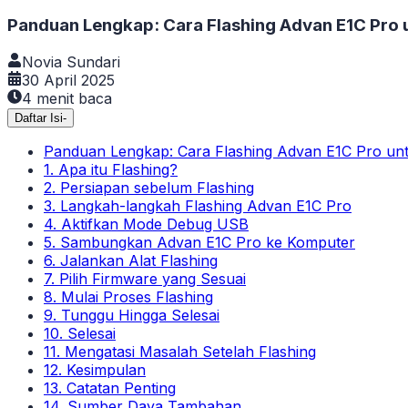
Panduan Lengkap: Cara Flashing Advan E1C Pro 
Novia Sundari
30 April 2025
4
menit baca
Daftar Isi
-
Panduan Lengkap: Cara Flashing Advan E1C Pro un
1. Apa itu Flashing?
2. Persiapan sebelum Flashing
3. Langkah-langkah Flashing Advan E1C Pro
4. Aktifkan Mode Debug USB
5. Sambungkan Advan E1C Pro ke Komputer
6. Jalankan Alat Flashing
7. Pilih Firmware yang Sesuai
8. Mulai Proses Flashing
9. Tunggu Hingga Selesai
10. Selesai
11. Mengatasi Masalah Setelah Flashing
12. Kesimpulan
13. Catatan Penting
14. Sumber Daya Tambahan