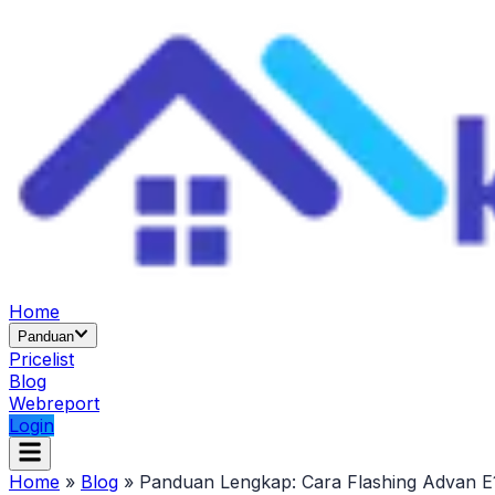
Home
Panduan
Pricelist
Blog
Webreport
Login
Home
»
Blog
»
Panduan Lengkap: Cara Flashing Advan E