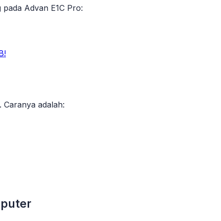
g pada Advan E1C Pro:
B!
 Caranya adalah:
puter