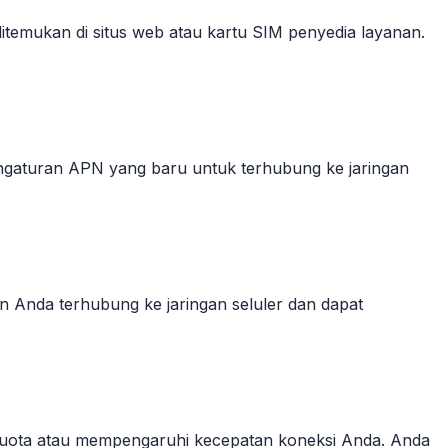
ditemukan di situs web atau kartu SIM penyedia layanan.
gaturan APN yang baru untuk terhubung ke jaringan
 Anda terhubung ke jaringan seluler dan dapat
i kuota atau mempengaruhi kecepatan koneksi Anda. Anda