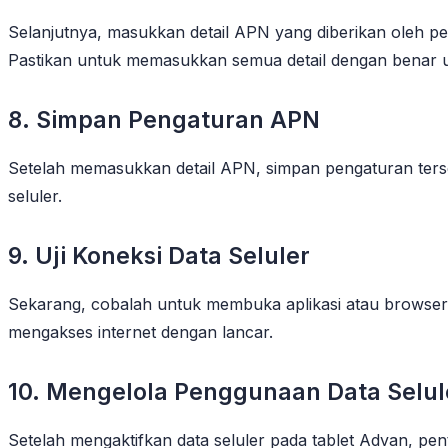
Selanjutnya, masukkan detail APN yang diberikan oleh pen
Pastikan untuk memasukkan semua detail dengan benar un
8. Simpan Pengaturan APN
Setelah memasukkan detail APN, simpan pengaturan ter
seluler.
9. Uji Koneksi Data Seluler
Sekarang, cobalah untuk membuka aplikasi atau browser 
mengakses internet dengan lancar.
10. Mengelola Penggunaan Data Selul
Setelah mengaktifkan data seluler pada tablet Advan, p