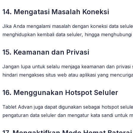
14. Mengatasi Masalah Koneksi
Jika Anda mengalami masalah dengan koneksi data selule
menghidupkan kembali data seluler, hingga menghubungi p
15. Keamanan dan Privasi
Jangan lupa untuk selalu menjaga keamanan dan privasi 
hindari mengakses situs web atau aplikasi yang mencurig
16. Menggunakan Hotspot Seluler
Tablet Advan juga dapat digunakan sebagai hotspot selule
pengaturan data seluler dan mengatur kata sandi untuk m
17. Mengaktifkan Mode Hemat Baterai