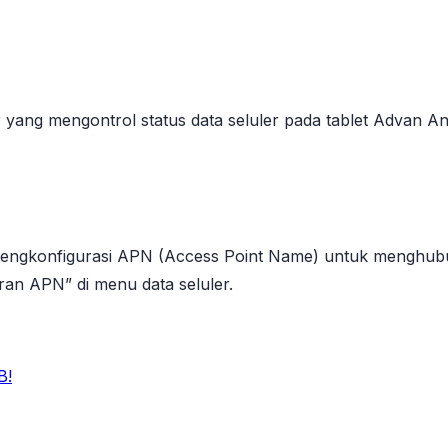
ang mengontrol status data seluler pada tablet Advan Anda
mengkonfigurasi APN (Access Point Name) untuk menghubun
uran APN” di menu data seluler.
B!