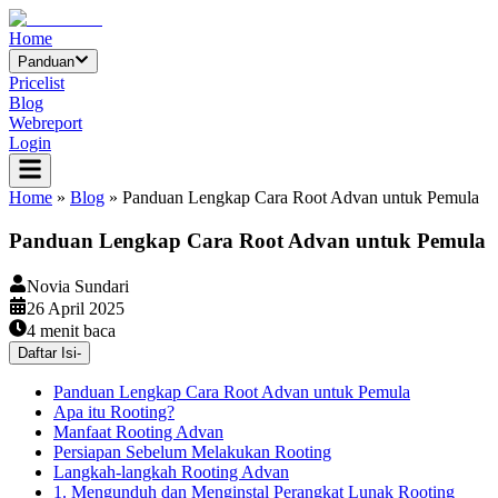
Home
Panduan
Pricelist
Blog
Webreport
Login
Home
»
Blog
»
Panduan Lengkap Cara Root Advan untuk Pemula
Panduan Lengkap Cara Root Advan untuk Pemula
Novia Sundari
26 April 2025
4
menit baca
Daftar Isi
-
Panduan Lengkap Cara Root Advan untuk Pemula
Apa itu Rooting?
Manfaat Rooting Advan
Persiapan Sebelum Melakukan Rooting
Langkah-langkah Rooting Advan
1. Mengunduh dan Menginstal Perangkat Lunak Rooting