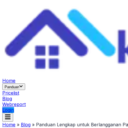
Home
Panduan
Pricelist
Blog
Webreport
Login
Home
»
Blog
»
Panduan Lengkap untuk Berlangganan Pak