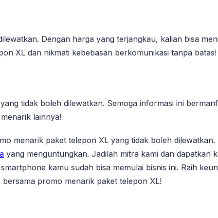
dilewatkan. Dengan harga yang terjangkau, kalian bisa me
lepon XL dan nikmati kebebasan berkomunikasi tanpa batas!
yang tidak boleh dilewatkan. Semoga informasi ini bermanf
 menarik lainnya!
mo menarik paket telepon XL yang tidak boleh dilewatkan.
sa
yang menguntungkan. Jadilah mitra kami dan dapatkan 
martphone kamu sudah bisa memulai bisnis ini. Raih keun
s bersama promo menarik paket telepon XL!