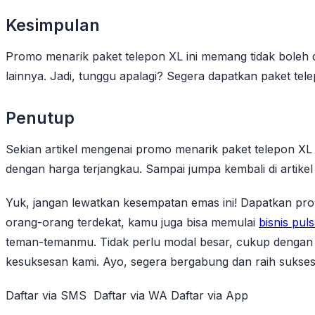
Kesimpulan
Promo menarik paket telepon XL ini memang tidak boleh 
lainnya. Jadi, tunggu apalagi? Segera dapatkan paket te
Penutup
Sekian artikel mengenai promo menarik paket telepon XL 
dengan harga terjangkau. Sampai jumpa kembali di artikel
Yuk, jangan lewatkan kesempatan emas ini! Dapatkan pro
orang-orang terdekat, kamu juga bisa memulai
bisnis pul
teman-temanmu. Tidak perlu modal besar, cukup dengan s
kesuksesan kami. Ayo, segera bergabung dan raih sukse
Daftar via SMS Daftar via WA Daftar via App