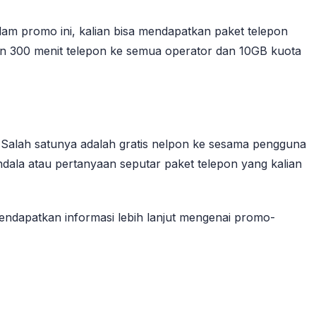
am promo ini, kalian bisa mendapatkan paket telepon
kan 300 menit telepon ke semua operator dan 10GB kuota
 Salah satunya adalah gratis nelpon ke sesama pengguna
dala atau pertanyaan seputar paket telepon yang kalian
endapatkan informasi lebih lanjut mengenai promo-