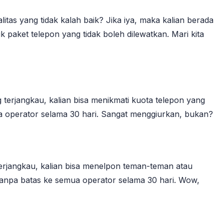
as yang tidak kalah baik? Jika iya, maka kalian berada
 paket telepon yang tidak boleh dilewatkan. Mari kita
rjangkau, kalian bisa menikmati kuota telepon yang
a operator selama 30 hari. Sangat menggiurkan, bukan?
erjangkau, kalian bisa menelpon teman-teman atau
tanpa batas ke semua operator selama 30 hari. Wow,