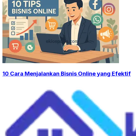
10 Cara Menjalankan Bisnis Online yang Efektif