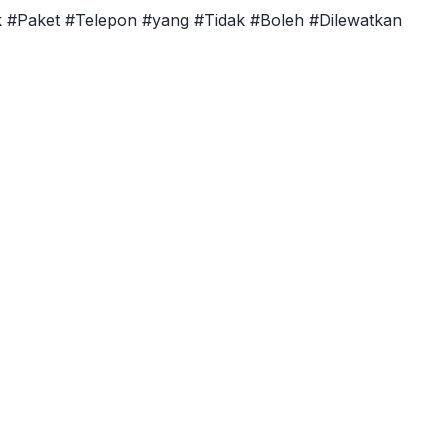
k #Paket #Telepon #yang #Tidak #Boleh #Dilewatkan