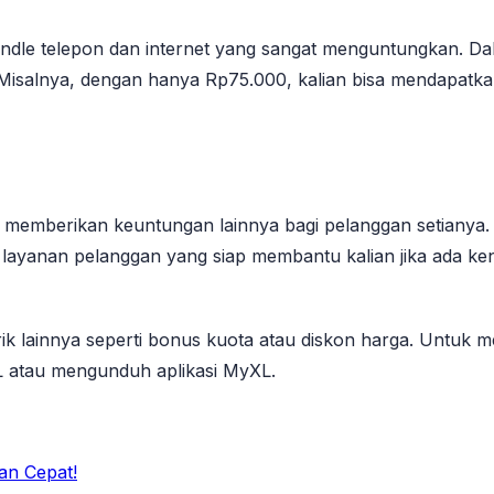
dle telepon dan internet yang sangat menguntungkan. Dal
u. Misalnya, dengan hanya Rp75.000, kalian bisa mendapat
 memberikan keuntungan lainnya bagi pelanggan setianya.
 layanan pelanggan yang siap membantu kalian jika ada ken
k lainnya seperti bonus kuota atau diskon harga. Untuk m
XL atau mengunduh aplikasi MyXL.
an Cepat!