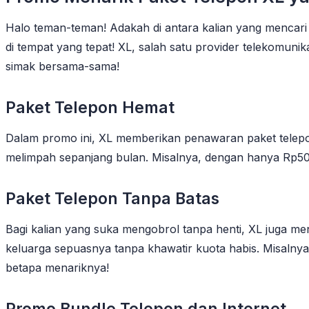
Halo teman-teman! Adakah di antara kalian yang mencari 
di tempat yang tepat! XL, salah satu provider telekomuni
simak bersama-sama!
Paket Telepon Hemat
Dalam promo ini, XL memberikan penawaran paket telepo
melimpah sepanjang bulan. Misalnya, dengan hanya Rp50
Paket Telepon Tanpa Batas
Bagi kalian yang suka mengobrol tanpa henti, XL juga m
keluarga sepuasnya tanpa khawatir kuota habis. Misalnya
betapa menariknya!
Promo Bundle Telepon dan Internet