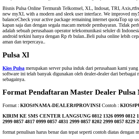
Bisnis Pulsa Online Termurah Telkomsel, XL, Indosat, TRI, Axis,rtf
new myXL with a modern and sleek user interface. We improved myX
balanceCheck your active package remaining internet quotaTop up us
kapan saja dan dengan segala macam metode pembayaran. Tidak perlu 
adalah sebuah perusahaan operator telekomunikasi seluler di Indone
android terkini hanya dengan Rp rb bulan..Beli pulsa online lebih cep
aman dan terpercaya..
Pulsa Xl
Kios Pulsa
merupakan server pulsa induk dari perusahaan kami yang 
software ini telah banyak digunakan oleh dealer-dealer dari berbagai m
sebagainya.
Format Pendaftaran Master Dealer Pulsa
Format :
KIOS#NAMA-DEALER#PROVINSI
Contoh :
KIOS#P
KIRIM KE SMS CENTER LANGSUNG
0812 1326 0999 0812 1
2999 0857 4817 0999 0857 4831 2999 0857 8202 2999 0857 8229 
format penulisan harus benar dan tepat seperti contoh diatas denga