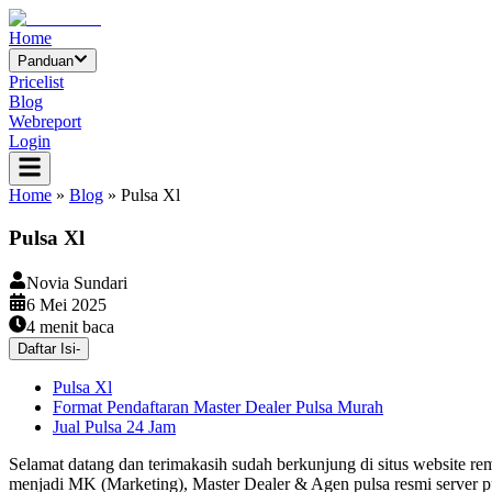
Home
Panduan
Pricelist
Blog
Webreport
Login
Home
»
Blog
»
Pulsa Xl
Pulsa Xl
Novia Sundari
6 Mei 2025
4
menit baca
Daftar Isi
-
Pulsa Xl
Format Pendaftaran Master Dealer Pulsa Murah
Jual Pulsa 24 Jam
Selamat datang dan terimakasih sudah berkunjung di situs website re
menjadi MK (Marketing), Master Dealer & Agen pulsa resmi server 