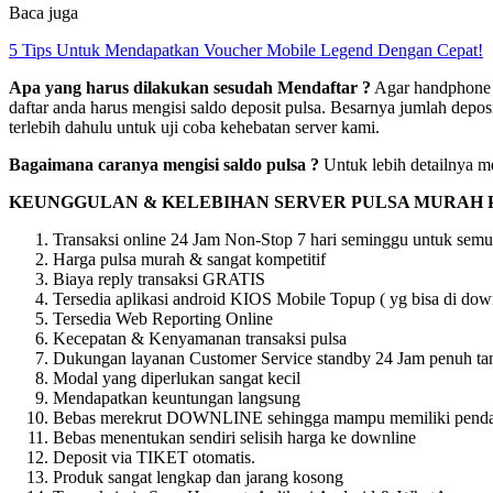
Baca juga
5 Tips Untuk Mendapatkan Voucher Mobile Legend Dengan Cepat!
Apa yang harus dilakukan sesudah Mendaftar ?
Agar handphone a
daftar anda harus mengisi saldo deposit pulsa. Besarnya jumlah depos
terlebih dahulu untuk uji coba kehebatan server kami.
Bagaimana caranya mengisi saldo pulsa ?
Untuk lebih detailnya me
KEUNGGULAN & KELEBIHAN SERVER PULSA MURAH 
Transaksi online 24 Jam Non-Stop 7 hari seminggu untuk semu
Harga pulsa murah & sangat kompetitif
Biaya reply transaksi GRATIS
Tersedia aplikasi android KIOS Mobile Topup ( yg bisa di downl
Tersedia Web Reporting Online
Kecepatan & Kenyamanan transaksi pulsa
Dukungan layanan Customer Service standby 24 Jam penuh tan
Modal yang diperlukan sangat kecil
Mendapatkan keuntungan langsung
Bebas merekrut DOWNLINE sehingga mampu memiliki pendapat
Bebas menentukan sendiri selisih harga ke downline
Deposit via TIKET otomatis.
Produk sangat lengkap dan jarang kosong