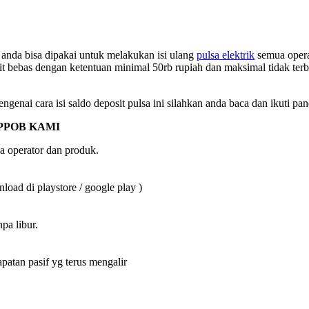
nda bisa dipakai untuk melakukan isi ulang
pulsa elektrik
semua operat
it bebas dengan ketentuan minimal 50rb rupiah dan maksimal tidak terb
ngenai cara isi saldo deposit pulsa ini silahkan anda baca dan ikuti pa
PPOB KAMI
a operator dan produk.
oad di playstore / google play )
pa libur.
an pasif yg terus mengalir