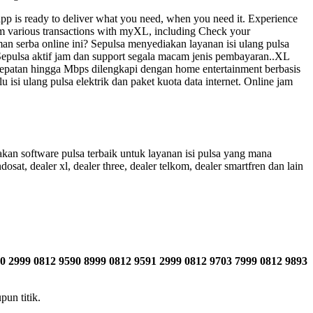
p is ready to deliver what you need, when you need it. Experience
 various transactions with myXL, including Check your
n serba online ini? Sepulsa menyediakan layanan isi ulang pulsa
Sepulsa aktif jam dan support segala macam jenis pembayaran..XL
cepatan hingga Mbps dilengkapi dengan home entertainment berbasis
 isi ulang pulsa elektrik dan paket kuota data internet. Online jam
an software pulsa terbaik untuk layanan isi pulsa yang mana
sat, dealer xl, dealer three, dealer telkom, dealer smartfren dan lain
0 2999 0812 9590 8999 0812 9591 2999 0812 9703 7999 0812 9893
un titik.