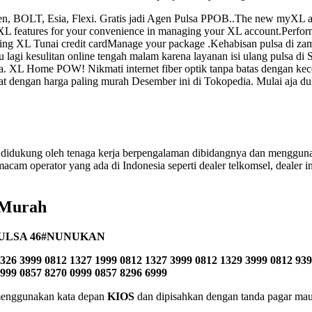
ren, BOLT, Esia, Flexi. Gratis jadi Agen Pulsa PPOB..The new myXL ap
L features for your convenience in managing your XL account.Perform
ing XL Tunai credit cardManage your package .Kehabisan pulsa di zama
lagi kesulitan online tengah malam karena layanan isi ulang pulsa di 
sia. XL Home POW! Nikmati internet fiber optik tanpa batas dengan ke
at dengan harga paling murah Desember ini di Tokopedia. Mulai aja dulu
didukung oleh tenaga kerja berpengalaman dibidangnya dan menggunak
acam operator yang ada di Indonesia seperti dealer telkomsel, dealer indo
 Murah
ULSA 46#NUNUKAN
326 3999 0812 1327 1999 0812 1327 3999 0812 1329 3999 0812 939
2999 0857 8270 0999 0857 8296 6999
n menggunakan kata depan
KIOS
dan dipisahkan dengan tanda pagar maup