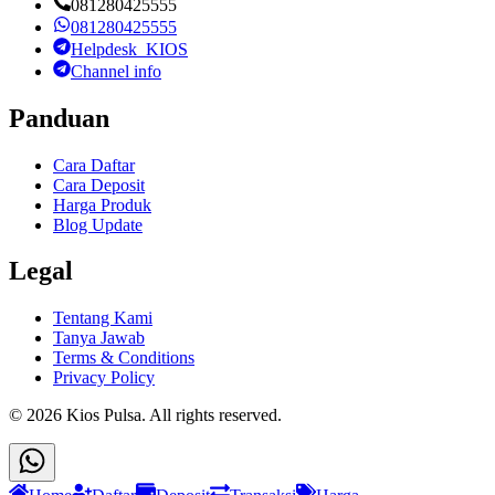
081280425555
081280425555
Helpdesk_KIOS
Channel info
Panduan
Cara Daftar
Cara Deposit
Harga Produk
Blog Update
Legal
Tentang Kami
Tanya Jawab
Terms & Conditions
Privacy Policy
©
2026
Kios Pulsa
. All rights reserved.