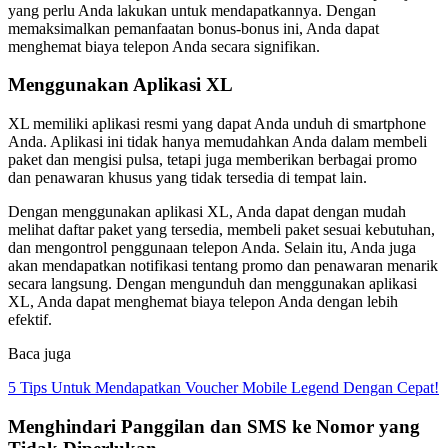
yang perlu Anda lakukan untuk mendapatkannya. Dengan
memaksimalkan pemanfaatan bonus-bonus ini, Anda dapat
menghemat biaya telepon Anda secara signifikan.
Menggunakan Aplikasi XL
XL memiliki aplikasi resmi yang dapat Anda unduh di smartphone
Anda. Aplikasi ini tidak hanya memudahkan Anda dalam membeli
paket dan mengisi pulsa, tetapi juga memberikan berbagai promo
dan penawaran khusus yang tidak tersedia di tempat lain.
Dengan menggunakan aplikasi XL, Anda dapat dengan mudah
melihat daftar paket yang tersedia, membeli paket sesuai kebutuhan,
dan mengontrol penggunaan telepon Anda. Selain itu, Anda juga
akan mendapatkan notifikasi tentang promo dan penawaran menarik
secara langsung. Dengan mengunduh dan menggunakan aplikasi
XL, Anda dapat menghemat biaya telepon Anda dengan lebih
efektif.
Baca juga
5 Tips Untuk Mendapatkan Voucher Mobile Legend Dengan Cepat!
Menghindari Panggilan dan SMS ke Nomor yang