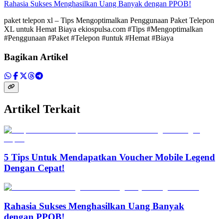
Rahasia Sukses Menghasilkan Uang Banyak dengan PPOB!
paket telepon xl – Tips Mengoptimalkan Penggunaan Paket Telepon
XL untuk Hemat Biaya ekiospulsa.com #Tips #Mengoptimalkan
#Penggunaan #Paket #Telepon #untuk #Hemat #Biaya
Bagikan Artikel
Artikel Terkait
5 Tips Untuk Mendapatkan Voucher Mobile Legend
Dengan Cepat!
Rahasia Sukses Menghasilkan Uang Banyak
dengan PPOB!